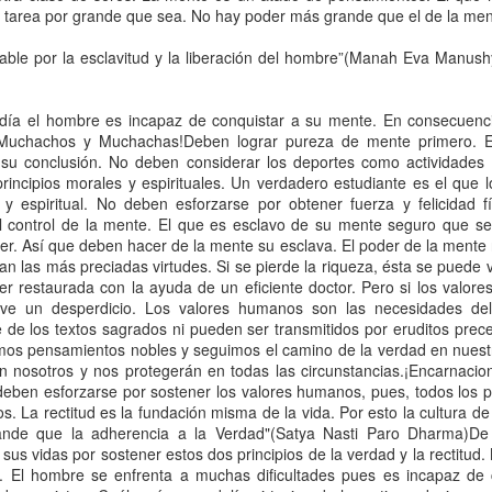
r tarea por grande que sea. No hay poder más grande que el de la men
able por la esclavitud y la liberación del hombre”(Manah Eva Man
, MINERIA
Batido de
El Samadhi
Tofu, la prote
, MINERIA
Y
proteínas casero
de moda ent
Y
Batido de
ar 12th
Mar 10th
Mar 10th
Mar 9th
TAMINACIO
los vegetaria
día el hombre es incapaz de conquistar a su mente. En consecuenci
TAMINACIO
proteínas casero
N
¡ Muchachos y Muchachas!Deben lograr pureza de mente primero. E
N
a su conclusión. No deben considerar los deportes como actividad
rincipios morales y espirituales. Un verdadero estudiante es el que l
 y espiritual. No deben esforzarse por obtener fuerza y felicidad 
IBUTOS DE
ATRIBUTOS DE
ATRIBUTOS DE
ATRIBUTOS 
l control de la mente. El que es esclavo de su mente seguro que se d
RASVATI
VISHNU
RAMA
SHIVA
r. Así que deben hacer de la mente su esclava. El poder de la mente 
eb 17th
Feb 17th
Feb 17th
Feb 17th
an las más preciadas virtudes. Si se pierde la riqueza, ésta se puede v
er restaurada con la ayuda de un eficiente doctor. Pero si los valor
1
ve un desperdicio. Los valores humanos son las necesidades de
 de los textos sagrados ni pueden ser transmitidos por eruditos prec
amos pensamientos nobles y seguimos el camino de la verdad en nuestra
Cocina
Comienza tu
Contaminación
La contaminac
n nosotros y nos protegerán en todas las circunstancias.¡Encarnaci
getariana
práctica de yoga
acústica
por basura
ben esforzarse por sostener los valores humanos, pues, todos los p
Contaminación
La contaminac
eb 13th
Feb 13th
Feb 13th
Feb 13th
en nuestro centro
os. La rectitud es la fundación misma de la vida. Por esto la cultura 
acústica
por basura
de que la adherencia a la Verdad"(Satya Nasti Paro Dharma)D
r sus vidas por sostener estos dos principios de la verdad y la rectitu
 El hombre se enfrenta a muchas dificultades pues es incapaz de c