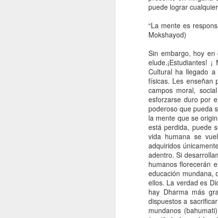
puede lograr cualquie
“La mente es respons
EL PODER DE
La stevia
El poder de los
AGUA
Mokshayod)
AGUA
LA PERCEPCION
pensamientos
EL PODER DE LA
El poder de los
Mar 13th
Mar 12th
Mar 12th
M
DIVINA
divinos
CON
PERCEPCION
La stevia
pensamientos
Sin embargo, hoy en 
CON
DIVINA
divinos
elude.¡Estudiantes! 
Cultural ha llegado 
físicas. Les enseñan p
campos moral, social
Donación de
ALIMENTARSE
Clases de yoga al
ATR
esforzarse duro por e
medicamentos
BIEN
aire libre
SA
poderoso que pueda se
Donación de
ALIMENTARSE
Feb 20th
Feb 20th
Feb 20th
F
la mente que se origin
medicamentos
BIEN
está perdida, puede s
vida humana se vuel
adquiridos únicamente
adentro. Si desarroll
ATRIBUTOS DE
Atributos de
humanos florecerán e
GANESHA
Lakshmi
ve
educación mundana, de
Feb 16th
Feb 16th
Feb 15th
F
ellos. La verdad es Di
hay Dharma más gran
dispuestos a sacrifica
mundanos (bahumati).