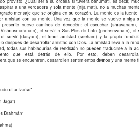
sido provisto. ¿Cuál sería su ordalía si tuviera bahumati, es decir, 
Entrevista al Dr.
El retorno de
La respuesta 
El retorno de
spirar a una verdadera y sola mente (nija mati), no a muchas ment
Deepak Chopra
cristo : Está
un sabio
cristo : Está
l sagrado mensaje que se origina en su corazón. La mente es la fuente
Feb 8th
Jan 29th
Jan 22nd
Jan 20th
Maitreya hoy en
Maitreya hoy en
r amistad con su mente. Una vez que la mente se vuelve amiga su
nuestro mundo ?
nuestro mundo ?
 prescrito nueve caminos de devoción: el escuchar (shravanam), e
(Vishnusmaranam), el servir a Sus Pies de Loto (padasevanam), el 
 el servir (dasyam), el tener amistad (sneham) y la propia rendic
ólo después de desarrollar amistad con Dios. La amistad lleva a la ren
iniciación
Contentamiento
Pensamientos
Bhagavad Gi
ad, todas sus habladurías de rendición no pueden traducirse a la ac
insanos y
Epilogo
Bhagavad Gi
ec 12th
Dec 4th
Nov 30th
Nov 28th
ento que está detrás de ello. Por esto, deben desarrollar
autovigilancia
iniciación
Epilogo
era que se encuentren, desarrollen sentimientos divinos y una mente f
gavad Gita
Bhagavad Gita
Bhagavad Gita
Bhagavad Gi
tulo N° 12
Capitulo N° 11
Capitulo N° 10
Capitulo N° 
todo el universo”
ov 28th
Nov 28th
Nov 28th
Nov 28th
 Jagat)
 es Brahmán”
gavad gita
Bhagavad gita
Cultiva los
rahma)
itulo N° 2
Capitulo N° 1
pensamientos y
ov 28th
Nov 28th
Nov 26th
Nov 24th
conviertete en un