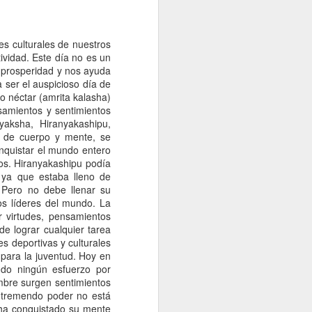
planetario
con agua
admite prisas ,
El yoga no admite
El llamado
Jul 4th
Jul 3rd
Jun 19th
así que date
a
prisas , así que
planetario
tiempo
date tiempo
des culturales de nuestros
vidad. Este día no es un
y prosperidad y nos ayuda
 ser el auspicioso día de
Cloruro de
Cuento budista
no néctar (amrita kalasha)
magnesio
Cloruro de
samientos y sentimientos
May 26th
May 25th
May 24th
Cuento budista
magnesio
aksha, Hiranyakashipu,
s de cuerpo y mente, se
nquistar el mundo entero
os. Hiranyakashipu podía
l ya que estaba lleno de
n
Pascuas
Ekadasi
 Pero no debe llenar su
Apr 23rd
Apr 17th
Apr 17th
s líderes del mundo. La
Pascuas
Ekadasi
r virtudes, pensamientos
e lograr cualquier tarea
s deportivas y culturales
 para la juventud. Hoy en
Palabras de
Quimioterapia-
Arroz Yamaní
ndo ningún esfuerzo por
a
Sw.Sivananda
Cancer
mbre surgen sentimientos
Palabras de
Quimioterapia-
Mar 26th
Mar 15th
Mar 15th
 tremendo poder no está
Arroz Yamaní
Sw.Sivananda
Cancer
 ha conquistado su mente