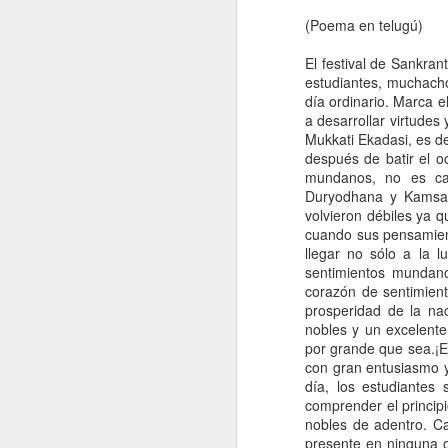
(Poema en telugú)
Aug 9th
Aug 7th
Jul 31st
BUDA
PANDURANGA
La palabra
El festival de Sankran
estudiantes, muchacho
día ordinario. Marca 
a desarrollar virtudes
La esencia
Desdoblamiento
Jos
Mukkati Ekadasi, es dec
después de batir el 
Jun 19th
Jun 15th
Jun 3rd
Desdoblamiento
Jos
mundanos, no es cap
1
2
Duryodhana y Kamsa 
volvieron débiles ya
cuando sus pensamient
Atracción Fractal
La escalera
La necesidad de
llegar no sólo a la 
Entre
sentimientos mundano
un Guru (
C
May 20th
May 17th
May 13th
corazón de sentimien
Maestro)
Atracción Fractal
La escalera
prosperidad de la na
nobles y un excelente
por grande que sea.¡E
con gran entusiasmo y
Hospital Borda
Para dormir
Neurobics o
Bl
día, los estudiantes
mejor
Neuracia
comprender el princip
Neurobics o
Apr 17th
Apr 15th
Apr 12th
A
Hospital Borda
Para dormir mejor
nobles de adentro. C
Neuracia
presente en ninguna 