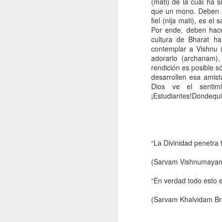
(mati) de la cual ha 
El poder de la
Franqueza
Limpiar los
que un mono. Deben a
creación
riñones
El poder de la
fiel (nija mati), es e
Feb 13th
Feb 12th
Feb 9th
creación
Por ende, deben hace
cultura de Bharat ha
contemplar a Vishnu 
adorarlo (archanam),
rendición es posible s
Contentamiento
Cosas para tener
Ginkgo y sus
La 
desarrollen esa amist
en cuenta
propiedades
Cosas para tener
Dec 17th
Dec 15th
Dec 13th
D
Dios ve el sentimi
sobre el cerebro
La 
en cuenta
¡Estudiantes!Dondequi
Bhagavad Gita
Bhagavad Gita
Bhagavad Gita
Bha
Capitulo N° 15
Capitulo N° 14
Capitulo N° 13
Capi
“La Divinidad penetra 
Nov 28th
Nov 28th
Nov 28th
N
(Sarvam Vishnumayam
“En verdad todo esto
Bhagavad Gita
Bhagavad Gita
Bhagavad gita
Bha
(Sarvam Khalvidam B
Capitulo N° 5
Capitulo N° 4
Capitulo N° 3
Cap
Nov 28th
Nov 28th
Nov 28th
N