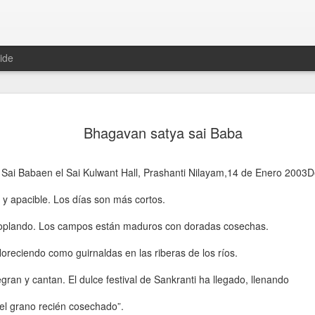
ide
é son los
Quienes son los
Amor , Sexo
Biografia de
Bhagavan satya sai Baba
Quienes son los
egistros
Emisarios
,Yoga y Ayurveda
Sw.Vishnudev
Biografia de
Emisarios
Amor , Sexo
un 16th
May 21st
Apr 10th
Mar 4th
áshicos y
Pleyadianos de
nda
Sw.Vishnudev
Pleyadianos de
,Yoga y Ayurveda
 acceder a
Luz?
nda
Sai Babaen el Sai Kulwant Hall, Prashanti Nilayam,14 de Enero 2003D
Luz?
? por Sandra
Sogas
 y apacible. Los días son más cortos.
tres últimos
Magnesium
ORGANOS DEL
Abuela May
ORGANOS DEL
 soplando. Los campos están maduros con doradas cosechas.
eseos de
phosp.
CUERPO Y SU
CUERPO Y SU
Magnesium
Sep 4th
Aug 24th
Aug 22nd
Aug 15th
ejandro El
RELACION CON
RELACION CON
Abuela May
loreciendo como guirnaldas en las riberas de los ríos.
phosp.
grande
LAS
LAS
EMOCIONES....
EMOCIONES....
ran y cantan. El dulce festival de Sankranti ha llegado, llenando
el grano recién cosechado”.
Dios
Factores que
Conferencia
Guru Purnim