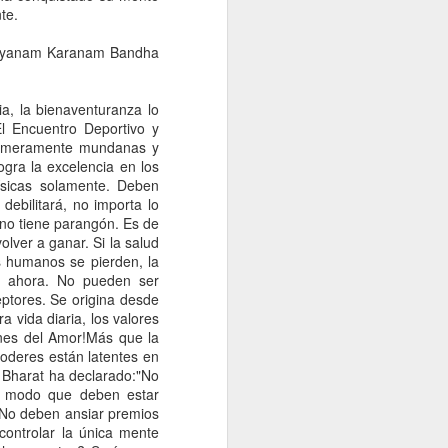
te.
ushyanam Karanam Bandha
ína
Coraje
Que clase de
re
energía
Que clase de
Mar 1st
Feb 25th
Feb 24th
nos
transmites
energía
a, la bienaventuranza lo
transmites
l Encuentro Deportivo y
es meramente mundanas y
ogra la excelencia en los
físicas solamente. Deben
DE
ATRIBUTOS DE
Atributos de
ATRIBUTOS DE
ebilitará, no importa lo
KRISHNA
Durga
BRAHMA
no tiene parangón. Es de
Feb 17th
Feb 17th
Feb 17th
olver a ganar. Si la salud
es humanos se pierden, la
l ahora. No pueden ser
eptores. Se origina desde
 vida diaria, los valores
ión
Contaminación
Ganaderia y
La contaminación
ones del Amor!Más que la
por vehículos
contaminación
hídrica
oderes están latentes en
ión
Contaminación
Ganaderia y
La contaminación
Feb 13th
Feb 13th
Feb 13th
de Bharat ha declarado:"No
por vehículos
contaminación
hídrica
e modo que deben estar
d. No deben ansiar premios
ontrolar la única mente