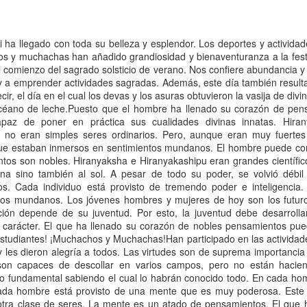
destruyen al ser
sobre Yoga y
Conferencia
Jul 25th
Jul 24th
Jul 19th
Jul 16th
humano
Stress
sobre Yoga y
Guru Purnim
Stress
ti ha llegado con toda su belleza y esplendor. Los deportes y activida
s y muchachas han añadido grandiosidad y bienaventuranza a la festi
el comienzo del sagrado solsticio de verano. Nos confiere abundancia 
 y a emprender actividades sagradas. Además, este día también resulta
é Saramago
Biblioteca
ir, el día en el cual los devas y los asuras obtuvieron la vasija de divi
especial
Biblioteca
océano de leche.Puesto que el hombre ha llenado su corazón de pen
Jun 2nd
May 28th
May 26th
May 26th
é Saramago
especial
az de poner en práctica sus cualidades divinas innatas. Hirany
no eran simples seres ordinarios. Pero, aunque eran muy fuerte
 que estaban inmersos en sentimientos mundanos. El hombre puede co
os son nobles. Hiranyaksha e Hiranyakashipu eran grandes científic
luna sino también al sol. A pesar de todo su poder, se volvió débi
vista al Dr.
Alimentació
s. Cada individuo está provisto de tremendo poder e inteligencia.
aravajal
May 5th
May 5th
May 2nd
May 1st
tos mundanos. Los jóvenes hombres y mujeres de hoy son los futuro
ción depende de su juventud. Por esto, la juventud debe desarrolla
 carácter. El que ha llenado su corazón de nobles pensamientos pued
studiantes! ¡Muchachos y Muchachas!Han participado en las actividade
 les dieron alegría a todos. Las virtudes son de suprema importancia
ack Berry
Efectos
Paciencia y
 son capaces de descollar en varios campos, pero no están hacie
secundarios de ls
Perseveranci
Efectos
io fundamental sabiendo el cual lo habrán conocido todo. En cada ho
pr 12th
Apr 10th
Apr 9th
Apr 5th
jalea real
ada hombre está provisto de una mente que es muy poderosa. Este
secundarios de ls
otra clase de seres. La mente es un atado de pensamientos. El que
jalea real